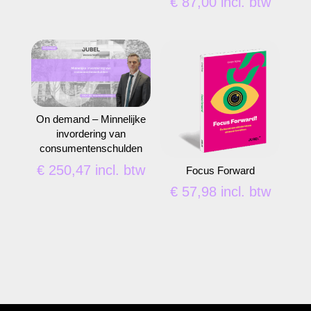
€
87,00
incl. btw
On demand – Minnelijke
invordering van
consumentenschulden
€
250,47
incl. btw
Focus Forward
€
57,98
incl. btw