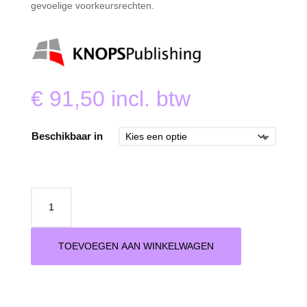
gevoelige voorkeursrechten.
€
91,50
incl. btw
Beschikbaar in
Huurrecht:
actualia
voor
de
TOEVOEGEN AAN WINKELWAGEN
notariële
praktijk
aantal