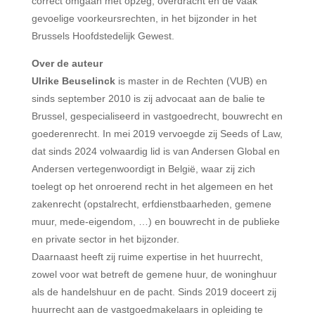
correct omgaan met opzeg, overdracht en de vaak
gevoelige voorkeursrechten, in het bijzonder in het
Brussels Hoofdstedelijk Gewest.
Over de auteur
Ulrike Beuselinck
is master in de Rechten (VUB) en
sinds september 2010 is zij advocaat aan de balie te
Brussel, gespecialiseerd in vastgoedrecht, bouwrecht en
goederenrecht. In mei 2019 vervoegde zij Seeds of Law,
dat sinds 2024 volwaardig lid is van Andersen Global en
Andersen vertegenwoordigt in België, waar zij zich
toelegt op het onroerend recht in het algemeen en het
zakenrecht (opstalrecht, erfdienstbaarheden, gemene
muur, mede-eigendom, …) en bouwrecht in de publieke
en private sector in het bijzonder.
Daarnaast heeft zij ruime expertise in het huurrecht,
zowel voor wat betreft de gemene huur, de woninghuur
als de handelshuur en de pacht. Sinds 2019 doceert zij
huurrecht aan de vastgoedmakelaars in opleiding te