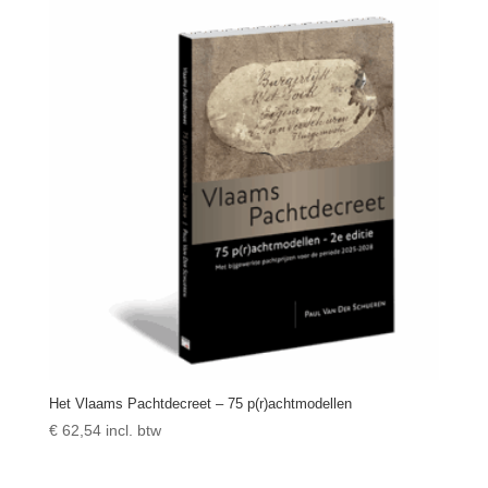
€ 128,00.
€ 97,00.
Het Vlaams Pachtdecreet – 75 p(r)achtmodellen
€
62,54
incl. btw