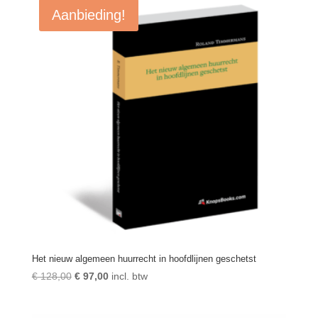
Aanbieding!
Het nieuw algemeen huurrecht in hoofdlijnen geschetst
Oorspronkelijke
Huidige
€
128,00
€
97,00
incl. btw
prijs
prijs
was:
is: