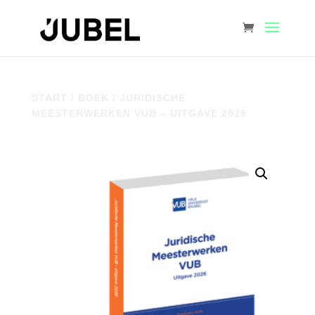
START
/
BOEK
/ JURIDISCHE
MEESTERWERKEN VUB – UITGAVE 2026