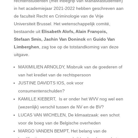
rechtenstudenten (met inbegrip van ManaMastudenten)
in het academiejaar 2021-2022 hebben geschreven aan
de faculteit Recht en Criminologie van de Vrije
Universiteit Brussel. Het wetenschappelijk comité,
bestaande uit
Elisabeth Alofs, Alain François,
Stefaan Smis, Jachin Van Doninck
en
Guido Van
Limberghen
, zag toe op de totstandkoming van deze
uitgave.
MAXIMILIEN ARNOLDY, Misbruik van de goederen of
van het krediet van de rechtspersoon
JUSTINE DAVIDTS IOS, ook voor
consumentenschulden?
KAMILLE KIEBERT, Is er onder het WVV nog wel een
(wezenlijk) verschil tussen de NV en de BV?
LUCAS VAN WICHELEN, De klimaatzaak: een schot
voor de boeg van de Belgische overheden
MARGO VANDEN BEMPT, Het belang van de