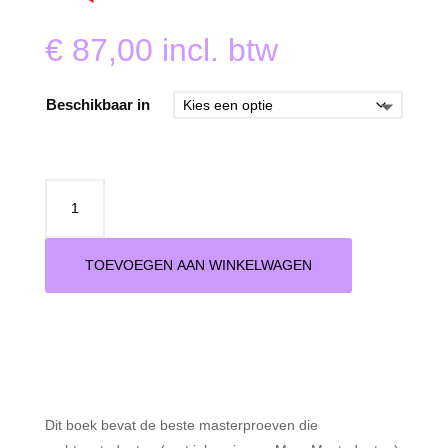
€
87,00
incl. btw
Beschikbaar in
Juridische
Meesterwerken
VUB
–
TOEVOEGEN AAN WINKELWAGEN
Uitgave
2026
aantal
Dit boek bevat de beste masterproeven die