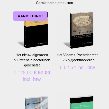
Gerelateerde producten
AANBIEDING!
Het nieuw algemeen
Het Vlaams Pachtdecreet
huurrecht in hoofdlijnen
– 75 p(r)achtmodellen
geschetst
€
62,54
incl. btw
Oorspronkelijke
Huidige
€
128,00
€
97,00
prijs
prijs
incl. btw
was:
is:
€ 128,00.
€ 97,00.