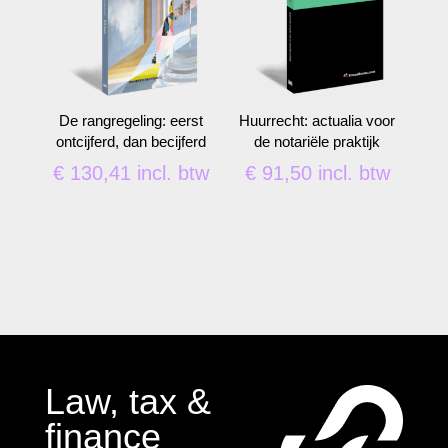
De rangregeling: eerst
Huurrecht: actualia voor
ontcijferd, dan becijferd
de notariële praktijk
€
130,41
incl. btw
€
91,50
incl. btw
Law, tax &
finance