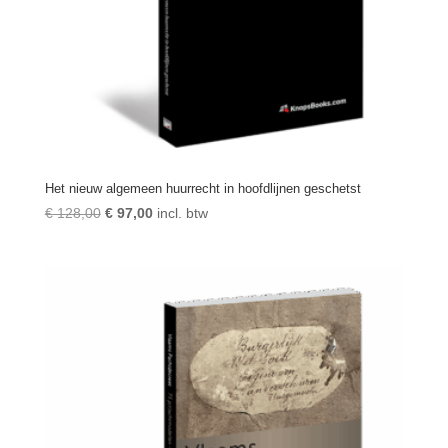
Het nieuw algemeen huurrecht in hoofdlijnen geschetst
Oorspronkelijke
Huidige
€
128,00
€
97,00
incl. btw
prijs
prijs
was:
is:
€ 128,00.
€ 97,00.