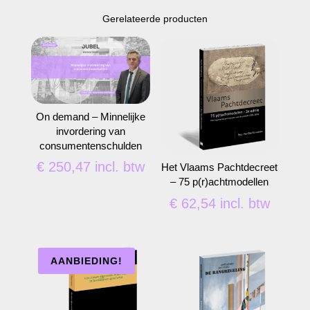
Gerelateerde producten
On demand – Minnelijke
invordering van
consumentenschulden
€
250,47
incl. btw
Het Vlaams Pachtdecreet
– 75 p(r)achtmodellen
€
62,54
incl. btw
AANBIEDING!