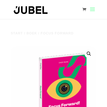
START
/
BOEK
/ FOCUS FORWARD