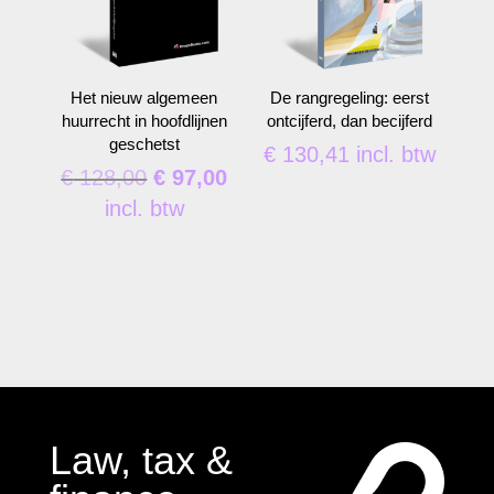
Het nieuw algemeen
De rangregeling: eerst
huurrecht in hoofdlijnen
ontcijferd, dan becijferd
geschetst
€
130,41
incl. btw
Oorspronkelijke
Huidige
€
128,00
€
97,00
prijs
prijs
incl. btw
was:
is:
€ 128,00.
€ 97,00.
Law, tax &