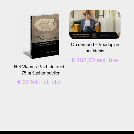
On demand – Voorlopige
hechtenis
€
108,90
incl. btw
Het Vlaams Pachtdecreet
– 75 p(r)achtmodellen
€
62,54
incl. btw