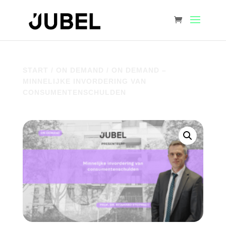
START
/
ON DEMAND
/ ON DEMAND –
MINNELIJKE INVORDERING VAN
CONSUMENTENSCHULDEN