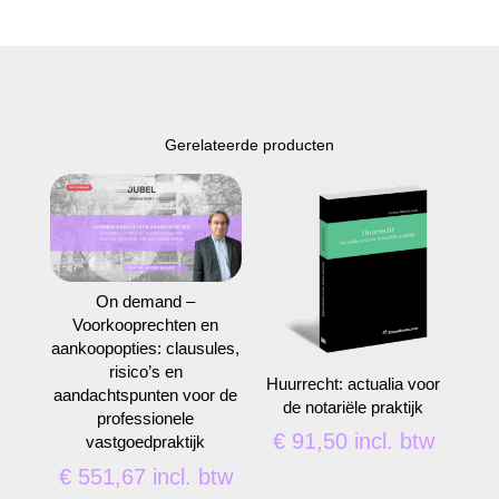
Gerelateerde producten
On demand –
Voorkooprechten en
aankoopopties: clausules,
risico’s en
Huurrecht: actualia voor
aandachtspunten voor de
de notariële praktijk
professionele
€
91,50
incl. btw
vastgoedpraktijk
€
551,67
incl. btw