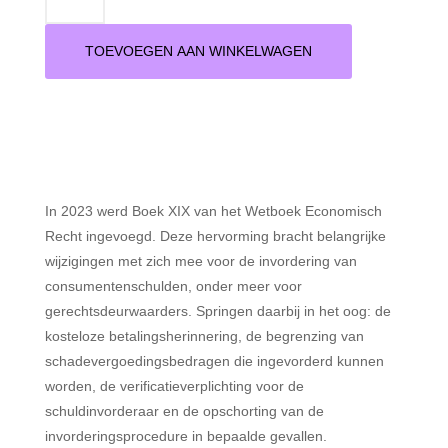
-
Minnelijke
TOEVOEGEN AAN WINKELWAGEN
invordering
van
consumentenschulden
aantal
In 2023 werd Boek XIX van het Wetboek Economisch
Recht ingevoegd. Deze hervorming bracht belangrijke
wijzigingen met zich mee voor de invordering van
consumentenschulden, onder meer voor
gerechtsdeurwaarders. Springen daarbij in het oog: de
kosteloze betalingsherinnering, de begrenzing van
schadevergoedingsbedragen die ingevorderd kunnen
worden, de verificatieverplichting voor de
schuldinvorderaar en de opschorting van de
invorderingsprocedure in bepaalde gevallen.