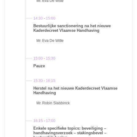
Mr. Eva De Witte
14:30
-
15:00
Bestuurlijke sanctionering na het nieuwe
Kaderdecreet Vlaamse Handhaving
Mr. Eva De Witte
15:00
-
15:30
Pauze
15:30
-
16:15
Herstel na het nieuwe Kaderdecreet Vlaamse
Handhaving
Mr. Robin Slabbinck
16:15
-
17:00
Enkele specifieke topics: beveiliging –
handhavingsverzoek – stakingsbevel –