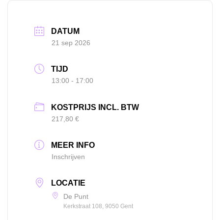
DATUM
21 sep 2026
TIJD
13:00 - 17:00
KOSTPRIJS INCL. BTW
217,80 €
MEER INFO
Inschrijven
LOCATIE
De Punt
Kerkstraat 108, 9050 Gent