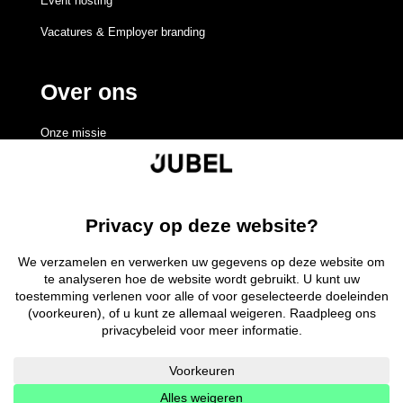
Event hosting
Vacatures & Employer branding
Over ons
Onze missie
Redactieraad
Volgen
Volgen
Volgen
Volgen
©
2026 Jubel –
Cookieverklaring
–
Disclaimer
–