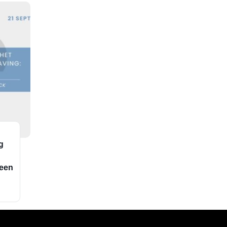
g
 een