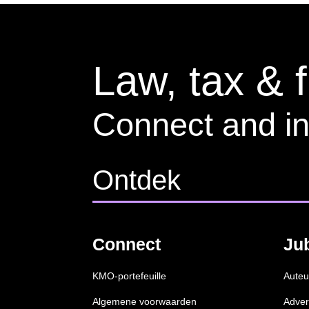
Law, tax & 
Connect and in
Ontdek
Connect
Ju
KMO-portefeuille
Auteu
Algemene voorwaarden
Adver