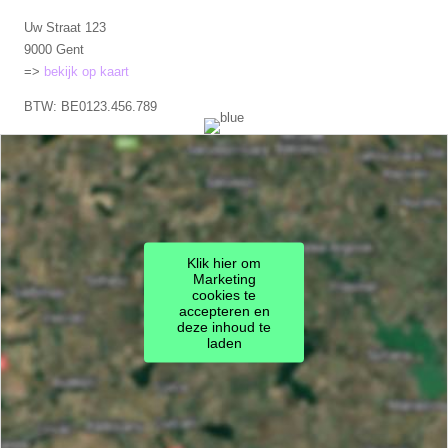
Uw Straat 123
9000 Gent
=>
bekijk op kaart
BTW: BE0123.456.789
Klik hier om
Marketing
cookies te
accepteren en
deze inhoud te
laden