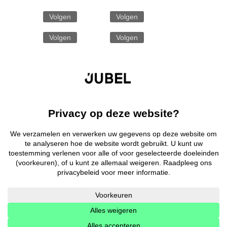
Volgen
Volgen
Volgen
Volgen
Contact
KNOPSPUBLISHING BV
BE 0891.853.731
Sint-Antoniusstraat 22
2200 Herentals
T. 09 233 34 20
©
2026 Jubel –
Cookieverklaring
–
Disclaimer
–
Privacyverklaring
–
Algemene voorwaarden
–
KMOP